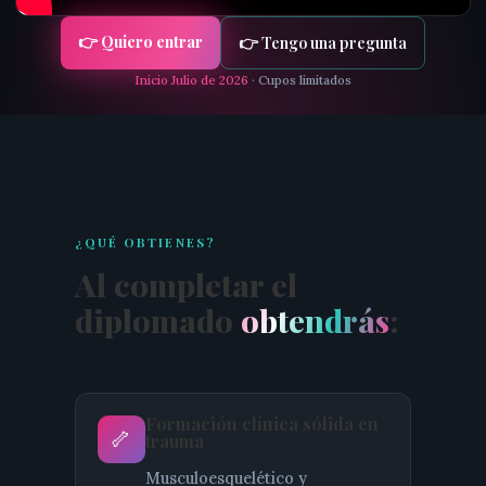
👉 Quiero entrar
👉 Tengo una pregunta
Inicio Julio de 2026
· Cupos limitados
¿QUÉ OBTIENES?
Al completar el
diplomado
obtendrás
:
Formación clínica sólida en
🦴
trauma
Musculoesquelético y