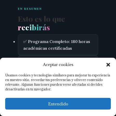
EN RESUMEN
Esto es lo que
recibirás
✅ Programa Completo: 180 horas
académicas certificadas
✅ Duración total: 12 semanas
Aceptar cookies
Usamos cookies y tecnologías similares para mejorar tu experiencia
✅ Estudio autónomo + Sesiones
en nuestro sitio, recordar tus preferencias y ofrecer contenido
En Vivo con Especialistas
relevante. Algunas funciones pueden verse afectadas si decides
desactivarlas en tu navegador.
Internacionales
Entendido
✅ Red LATAM de Trauma