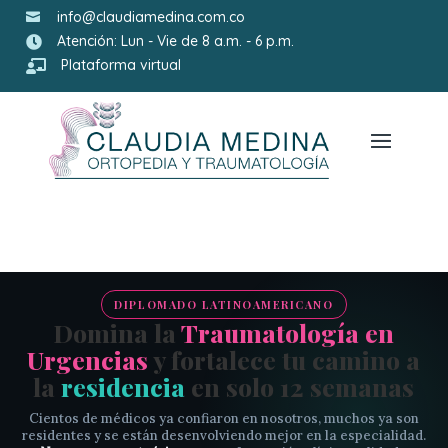
info@claudiamedina.com.co

Atención: Lun - Vie de 8 a.m. - 6 p.m.

Plataforma virtual

DIPLOMADO LATINOAMERICANO
Domina la
Traumatología en
Urgencias
y fortalece tu camino a
la
residencia
en solo 12 semanas
Cientos de médicos ya confiaron en nosotros, muchos ya son
residentes y se están desenvolviendo mejor en la especialidad.