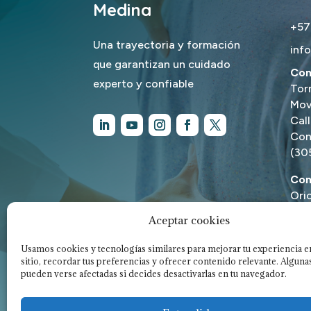
Medina
+57
Una trayectoria y formación
inf
que garantizan un cuidado
Con
experto y confiable
Tor
Mov
Cal
Con
(30
Con
Orio
Carr
Aceptar cookies
Pra
(31
Usamos cookies y tecnologías similares para mejorar tu experiencia e
sitio, recordar tus preferencias y ofrecer contenido relevante. Algun
pueden verse afectadas si decides desactivarlas en tu navegador.
Co