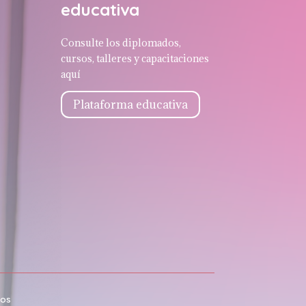
educativa
Consulte los diplomados,
cursos, talleres y capacitaciones
aquí
Plataforma educativa
dos