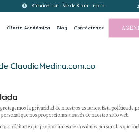
Atención: Lun - Vie de 8 a.m. - 6 p.m.

AGEND
a
Oferta Académica
Blog
Contáctanos
d de ClaudiaMedina.com.co
ilada
protegemos la privacidad de nuestros usuarios. Esta política de 
personal que nos proporcionas a través de nuestro sitio web.
os solicitarte que proporciones ciertos datos personales que incl