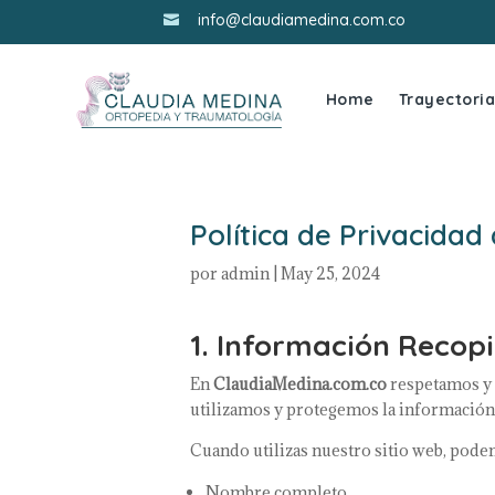
info@claudiamedina.com.co

Home
Trayectori
Política de Privacida
por
admin
|
May 25, 2024
1. Información Recop
En
ClaudiaMedina.com.co
respetamos y 
utilizamos y protegemos la información 
Cuando utilizas nuestro sitio web, podem
Nombre completo