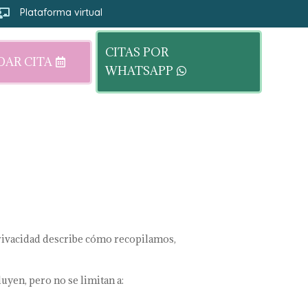
Plataforma virtual

CITAS POR
AR CITA
WHATSAPP
privacidad describe cómo recopilamos,
uyen, pero no se limitan a: