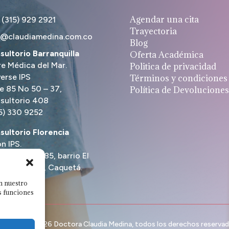
Agendar una cita
 (315) 929 2921
Trayectoria
o@claudiamedina.com.co
Blog
sultorio Barranquilla
Oferta Académica
re Médica del Mar.
Politica de privacidad
erse IPS
Términos y condiciones
le 85 No 50 – 37,
Política de Devoluciones
sultorio 408
5) 330 9252
sultorio Florencia
n IPS.
era 9 # 9 – 85, barrio El
do Florencia, Caquetá.
5) 497 3349
n nuestro
as funciones
pyright © 2026 Doctora Claudia Medina, todos los derechos reserva