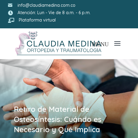
info@claudiamedina.com.co

Atención: Lun - Vie de 8 a.m. - 6 p.m.

Plataforma virtual

Retiro de Material de
Osteosíntesis: Cuándo es
Necesario y Qué Implica