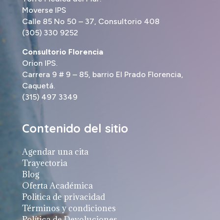
Moverse IPS
Calle 85 No 50 – 37, Consultorio 408
(305) 330 9252
Consultorio Florencia
Orion IPS.
Carrera 9 # 9 – 85, barrio El Prado Florencia,
Caquetá.
(315) 497 3349
Contenido del sitio
Agendar una cita
Trayectoria
Blog
Oferta Académica
Politica de privacidad
Términos y condiciones
Política de Devoluciones